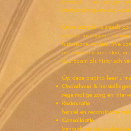
verhaal – wij zorgen erv
vakmanschap en oog voor 
Onze aanpak is steeds op 
van het instrument, de we
historische context. We co
met moderne inzichten, en
duurzaam als historisch ve
Op deze pagina leest u me
Onderhoud & herstellinge
regelmatige zorg en interve
Restauratie
herstel en reconstructie met
Consolidatie
behoud van de huidige toes