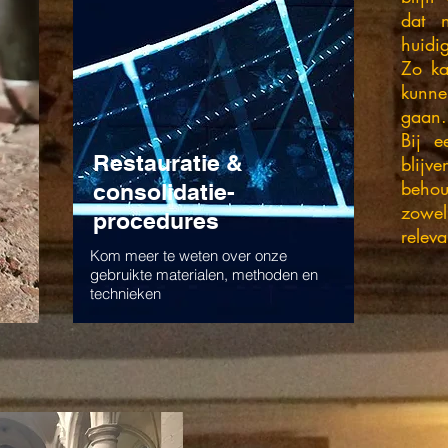
dat n
huidi
Zo ka
kunne
gaan
Bij e
Restauratie &
blij
beho
consolidatie-
zowel
procedures
releva
Kom meer te weten over onze
gebruikte materialen, methoden en
technieken