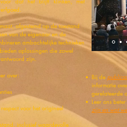
oor dat het blijft klinken, met
erfgoed.
maat, afgestemd op de toestand
nsen van de eigenaar en de
mbineren ambachtelijke technieken
 bieden oplossingen die zowel
rantwoord zijn.
er over:
Bij de
publicat
n
informatie ove
nties
gerelateerde 
Leer ons bete
 respect voor het origineel
zijn en wat w
tand, inclusief waardevolle