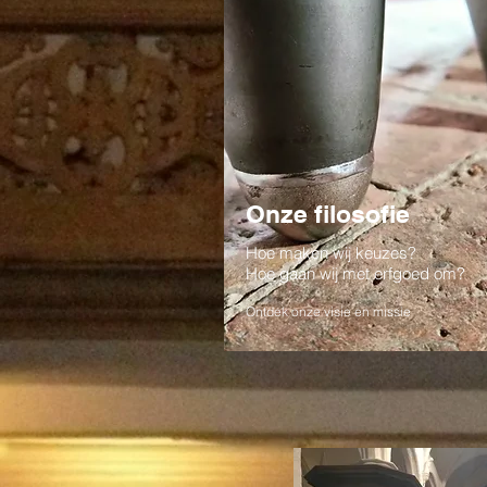
Onze filosofie
Hoe maken wij keuzes?
Hoe gaan wij met erfgoed om?
Ontdek onze visie en missie