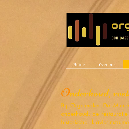
Home
Over ons
O
nderhoud, rest
Bij Orgelmaker De Munck
onderhoud, de restauratie
historische klavierinstrum