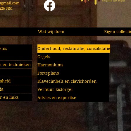
gmail.com
226 3151
Wat wij doen
Eigen collecti
enis
Onderhoud, restauratie, consolidatie
Orgels
 en technieken
Harmoniums
Fortepiano
mheid
Klavecimbels en clavichorden
ia
Verhuur kistorgel
r en links
Advies en expertise