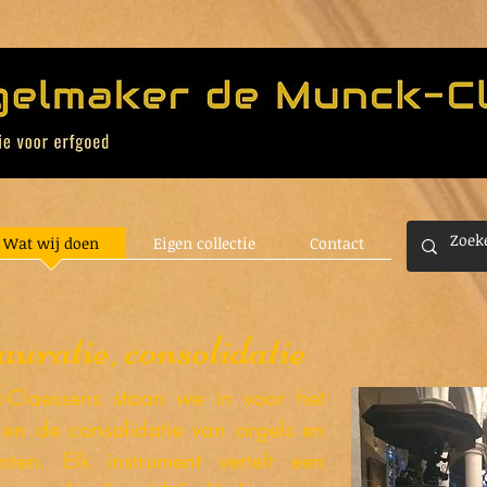
Wat wij doen
Eigen collectie
Contact
auratie, consolidatie
-Claessens staan we in voor het
 en de consolidatie van orgels en
enten. Elk instrument vertelt een