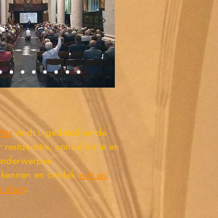
ies
vindt u gedetailleerde
r restauratie, consolidatie en
onderwerpen.
r kennen en ontdek
wie wij
e doen
.