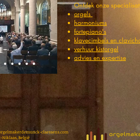
Ontdek onze specialisat
orgels
harmoniums
fortepiano's
klavecimbels en clavich
verhuur kistorgel
advies en expertise
orgelmakerdemunck-claessens.com
-Niklaas, België