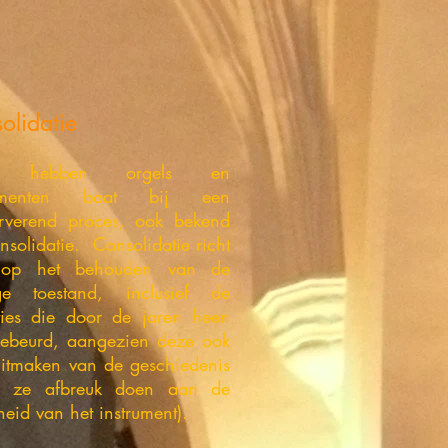
olidatie
k hebben orgels en
rumenten baat bij een
rverend proces, ook bekend
nsolidatie. Consolidatie richt
 op het behouden van de
ge toestand, inclusief de
aties die door de jaren heen
gebeurd, aangezien deze ook
uitmaken van de geschiedenis
ij ze afbreuk doen aan de
heid van het instrument).