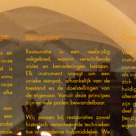
ngen
Restauratie
Cons
Restauratie is een veelzijdig
Vaa
ls en
vakgebied, waarin verschillende
inst
onze
visies en benaderingen bestaan.
conse
el is
Elk instrument vraagt om een
als co
n soms
unieke aanpak, afhankelijk van de
zich
 onze
toestand en de doelstellingen van
huidi
 elke
de eigenaar. Vanuit deze principes
alter
zijn er vele paden bewandelbaar.
zijn 
 aan
deel 
n een
Wij passen bij restauraties zowel
(tenz
zodat
historisch verantwoorde technieken
eigen
imale
toe als moderne hulpmiddelen. We