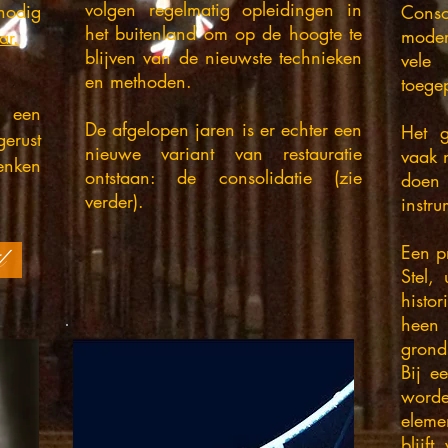
volgen regelmatig opleidingen in
 nodig
Conso
het buitenland om op de hoogte te
moder
ar.
blijven van de nieuwste technieken
vele
en methoden.
toege
u een
De afgelopen jaren is er echter een
Het g
gerust
nieuwe variant van restauratie
vaak 
enken
ontstaan: de consolidatie (zie
doen
verder).
instru
Een p
l
Stel,
histo
heen 
grond
Bij ee
word
eleme
blijf