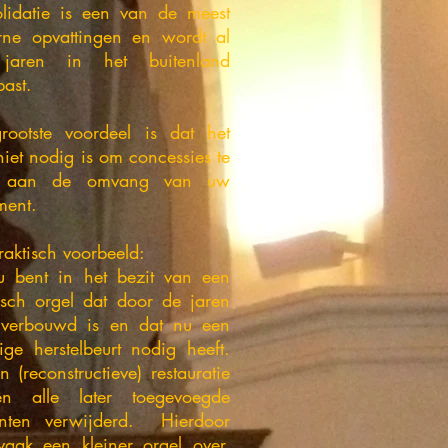
lidatie is een van de meest
ne opvattingen en wordt al
 jaren in het buitenland
past.
rootste voordeel is dat het
niet nodig is om concessies te
 aan de omvang van uw
ment.
raktisch voorbeeld:
 u bent in het bezit van een
risch orgel dat door de jaren
verbouwd is en dat nu een
ige herstelbeurt nodig heeft.
n (reconstructieve) restauratie
en alle later toegevoegde
nten verwijderd. Hierdoor
t vaak een kleiner orgel over,