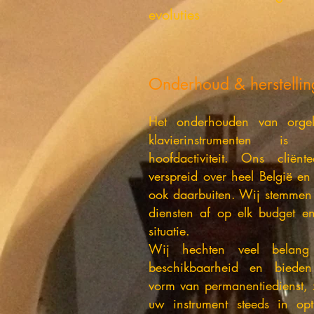
evoluties
​Onderhoud & herstelli
Het onderhouden van orge
klavierinstrumenten is 
hoofdactiviteit. Ons cliënte
verspreid over heel België e
ook daarbuiten. Wij stemmen
diensten af op elk budget en
situatie.
Wij hechten veel belang
beschikbaarheid en biede
vorm van permanentiedienst, 
uw instrument steeds in opt