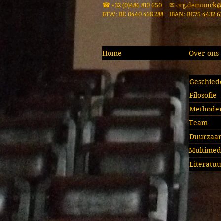
☎ +32 (0)486 810 650 ✉
org.demunck@
BTW: BE 0440 468 288
IBAN: BE75 4432 6
Home
Over ons
Geschied
Filosofie
Methoden
Team
Duurzaa
Multimed
Literatuu