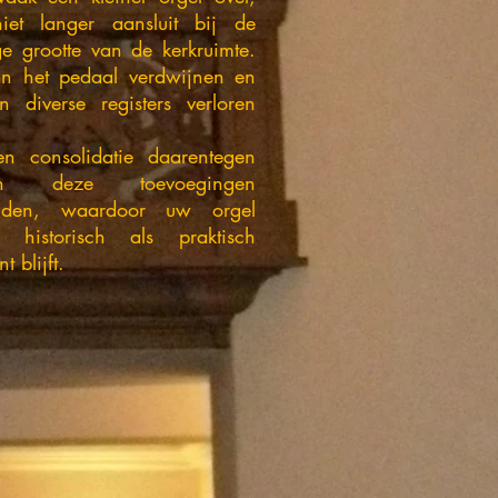
iet langer aansluit bij de
ge grootte van de kerkruimte.
n het pedaal verdwijnen en
n diverse registers verloren
.
en consolidatie daarentegen
ven deze toevoegingen
uden, waardoor uw orgel
 historisch als praktisch
nt blijft.